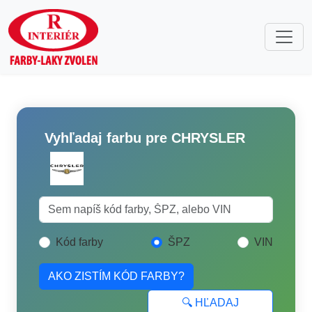
Vyhľadaj farbu pre CHRYSLER
Kód farby
ŠPZ
VIN
AKO ZISTÍM KÓD FARBY?
🔍 HĽADAJ